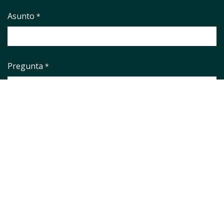
Asunto
*
Pregunta
*
Aviso legal
*
He leido y aceto el
Aviso Legal
y la
Política de Privacidad
URL