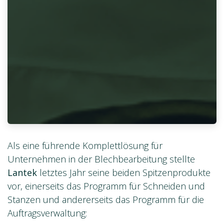
Als eine führende Komplettlösung für
Unternehmen in der Blechbearbeitung stellte
Lantek
letztes Jahr seine beiden Spitzenprodukte
vor, einerseits das Programm für Schneiden und
Stanzen und andererseits das Programm für die
Auftragsverwaltung: