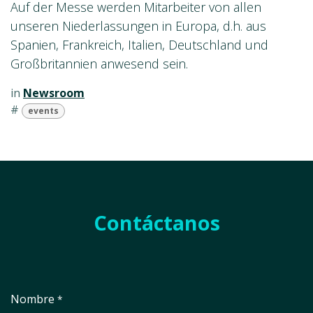
Auf der Messe werden Mitarbeiter von allen
unseren Niederlassungen in Europa, d.h. aus
Spanien, Frankreich, Italien, Deutschland und
Großbritannien anwesend sein.
in
Newsroom
#
events
Contáctanos
Nombre
*