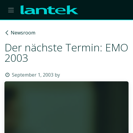
Skip to Content
Newsroom
Der nächste Termin: EMO
2003
September 1, 2003
by