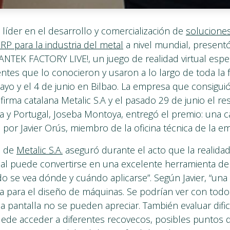
líder en el desarrollo y comercialización de
solucione
 para la industria del metal
a nivel mundial, present
NTEK FACTORY LIVE!, un juego de realidad virtual esp
ientes que lo conocieron y usaron a lo largo de toda la 
ayo y el 4 de junio en Bilbao. La empresa que consigu
 firma catalana Metalic S.A y el pasado 29 de junio el r
a y Portugal, Joseba Montoya, entregó el premio: una
 por Javier Orús, miembro de la oficina técnica de la e
e de
Metalic S.A.
aseguró durante el acto que la realidad 
rial puede convertirse en una excelente herramienta de 
o se vea dónde y cuándo aplicarse”. Según Javier, “una
ía para el diseño de máquinas. Se podrían ver con todo
 pantalla no se pueden apreciar. También evaluar dific
uede acceder a diferentes recovecos, posibles puntos 