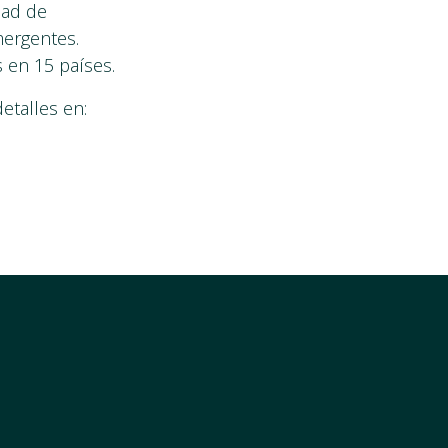
dad de
mergentes.
 en 15 países.
etalles en: