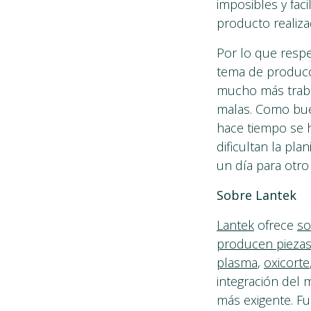
imposibles y fac
producto realiza
Por lo que respe
tema de producc
mucho más traba
malas. Como bue
hace tiempo se 
dificultan la pla
un día para otro
Sobre Lantek
Lantek
ofrece
so
producen piezas 
plasma
,
oxicorte
integración del m
más exigente. Fu