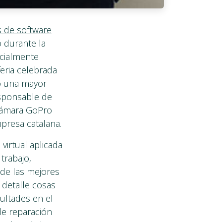
s de software
ó durante la
ecialmente
feria celebrada
ió una mayor
esponsable de
 cámara GoPro
mpresa catalana.
virtual aplicada
trabajo,
 de las mejores
 detalle cosas
ultades en el
de reparación