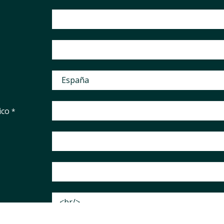
ico
*