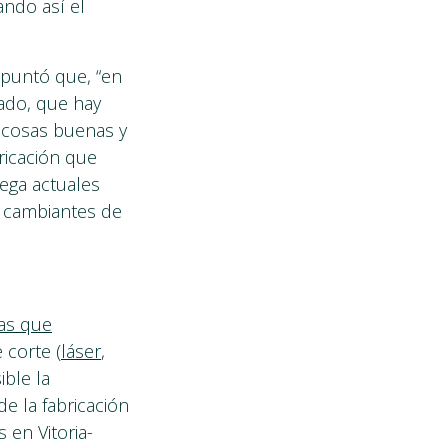
ando así el
 apuntó que, “en
ado, que hay
 cosas buenas y
ricación que
ega actuales
on cambiantes de
as que
 corte (
láser
,
ible la
de la fabricación
 en Vitoria-