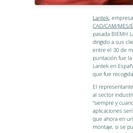
Lantek
,
empresa 
CAD/CAM/MES/ERP
pasada BIEMH LA
dirigido a sus cl
entre el 30 de m
puntación fue la
Lantek en Españ
que fue recogida
El representant
al sector indust
“siempre y cuand
aplicaciones ser
que ahora en una
montaje, si se p