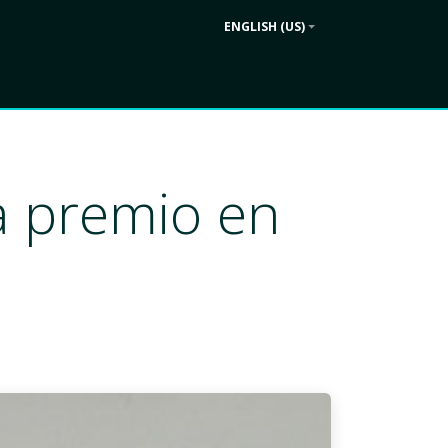
ENGLISH (US)
Contact us
ek
Company
da premio en