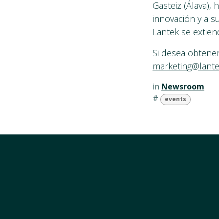
Gasteiz (Álava),
innovación y a s
Lantek se extien
Si desea obtener
marketing@lant
in
Newsroom
#
events