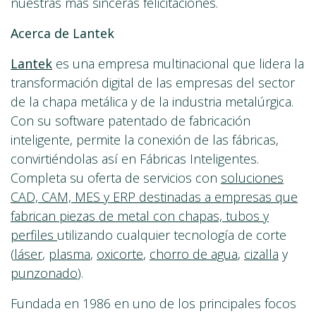
nuestras más sinceras felicitaciones.
Acerca de Lantek
Lantek
es una empresa multinacional que lidera la
transformación digital de las empresas del sector
de la chapa metálica y de la industria metalúrgica.
Con su software patentado de fabricación
inteligente, permite la conexión de las fábricas,
convirtiéndolas así en Fábricas Inteligentes.
Completa su oferta de servicios con
soluciones
CAD, CAM, MES y ERP destinadas a empresas que
fabrican piezas de metal con chapas, tubos y
perfiles
utilizando cualquier tecnología de corte
(
láser
,
plasma
,
oxicorte
,
chorro de agua
,
cizalla
y
punzonado
)
.
Fundada en 1986 en uno de los principales focos