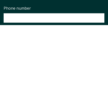
Phone number
Asunto
*
Pregunta
*
Aviso legal
*
He leido y aceto el
Aviso Legal
y la
Política de Privacidad