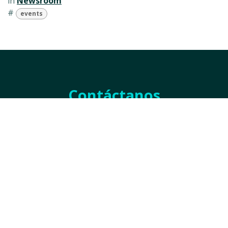
in
Newsroom
#
events
Contáctanos
Nombre
*
Empresa
*