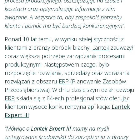
procesu produkcyjnego, oszczędzając na czasie i
kosztach oraz optymalizując informacje z nim
związane. A wszystko to, aby zaspokoić potrzeby
klienta i pomóc mu być bardziej konkurencyjnym”
.
Ponad 10 lat temu, w wyniku stałej styczności z
klientami z branży obróbki blachy,
Lantek
zauważył
coraz większą potrzebę zarządzania procesami
produkcyjnymi. Następstwem czego, było
rozpoczęcie rozwijania, sprzedaży oraz wdrażania
rozwiązań z obszaru
ERP
(Planowanie Zasobów
Przedsiębiorstwa). W dniu dzisiejszym dział rozwoju
ERP
składa się z 64-ech profesjonalistów oferując
klientom wysoce konkurencyjną aplikację:
Lantek
Expert III
.
“Mówiąc o
Lantek Expert III
mamy na myśli
zintegrowane środowisko do zarządzania w branży