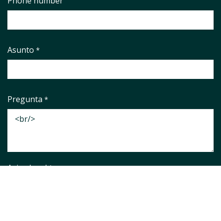
Phone number
Asunto
*
Pregunta
*
Aviso legal
*
He leido y aceto el
Aviso Legal
y la
Política de Privacidad