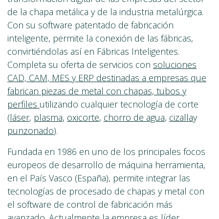
de la chapa metálica y de la industria metalúrgica.
Con su software patentado de fabricación
inteligente, permite la conexión de las fábricas,
convirtiéndolas así en Fábricas Inteligentes.
Completa su oferta de servicios con
soluciones
CAD, CAM, MES y ERP destinadas a empresas que
fabrican piezas de metal con chapas, tubos y
perfiles
utilizando cualquier tecnología de corte
(
láser
,
plasma
,
oxicorte
,
chorro de agua
,
cizalla
y
punzonado
).
Fundada en 1986 en uno de los principales focos
europeos de desarrollo de máquina herramienta,
en el País Vasco (España), permite integrar las
tecnologías de procesado de chapas y metal con
el software de control de fabricación más
avanzado. Actualmente la empresa es líder