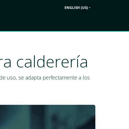
ENGLISH (US)
Contact us
ek
Company
a calderería
d de uso, se adapta perfectamente a los