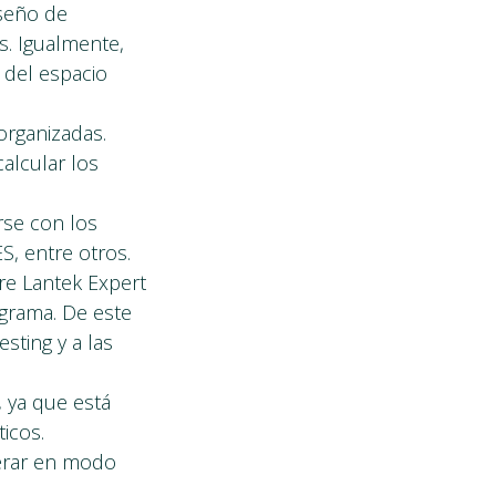
iseño de
s. Igualmente,
n del espacio
organizadas.
calcular los
rse con los
, entre otros.
tre Lantek Expert
ograma. De este
sting y a las
n, ya que está
icos.
perar en modo