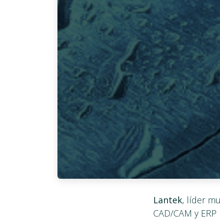
Lantek
, líder m
CAD/CAM y ERP p