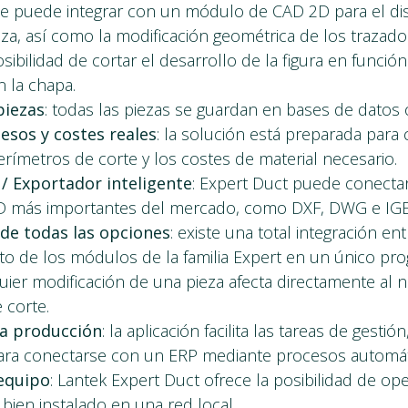
 se puede integrar con un módulo de CAD 2D para el d
eza, así como la modificación geométrica de los trazado
sibilidad de cortar el desarrollo de la figura en funció
n la chapa.
piezas
: todas las piezas se guardan en bases de datos 
esos y costes reales
: la solución está preparada para 
erímetros de corte y los costes de material necesario.
/ Exportador inteligente
: Expert Duct puede conecta
D más importantes del mercado, como DXF, DWG e IGES
 de todas las opciones
: existe una total integración en
sto de los módulos de la familia Expert en un único pr
ier modificación de una pieza afecta directamente al ne
 corte.
la producción
: la aplicación facilita las tareas de gestió
ara conectarse con un ERP mediante procesos automát
equipo
: Lantek Expert Duct ofrece la posibilidad de o
ien instalado en una red local.