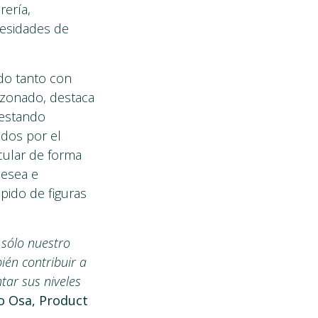
rería,
cesidades de
do tanto con
nzonado, destaca
 estando
ados por el
cular de forma
desea e
pido de figuras
 sólo nuestro
ién contribuir a
tar sus niveles
o Osa, Product