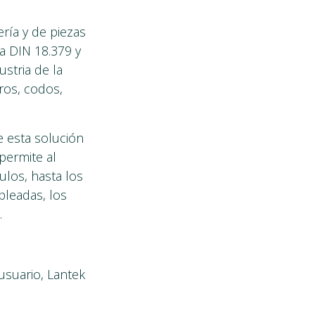
ería y de piezas
a DIN 18.379 y
ustria de la
ros, codos,
ue esta solución
permite al
ulos, hasta los
pleadas, los
.
usuario, Lantek