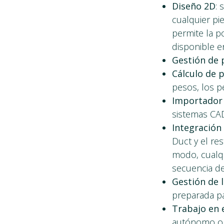
Diseño 2D
:
cualquier pi
permite la po
disponible e
Gestión de 
Cálculo de p
pesos, los p
Importador 
sistemas CA
Integración
Duct y el re
modo, cualqu
secuencia de
Gestión de 
preparada p
Trabajo en 
autónomo o b