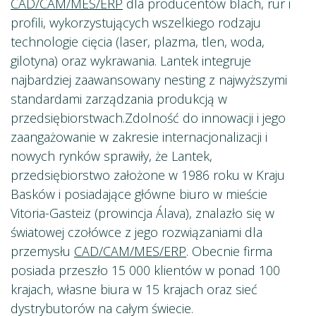
CAD/CAM/MES/ERP
dla producentów blach, rur i
profili, wykorzystujących wszelkiego rodzaju
technologie cięcia (laser, plazma, tlen, woda,
gilotyna) oraz wykrawania. Lantek integruje
najbardziej zaawansowany nesting z najwyższymi
standardami zarządzania produkcją w
przedsiębiorstwach.Zdolność do innowacji i jego
zaangażowanie w zakresie internacjonalizacji i
nowych rynków sprawiły, że Lantek,
przedsiębiorstwo założone w 1986 roku w Kraju
Basków i posiadające główne biuro w mieście
Vitoria-Gasteiz (prowincja Álava), znalazło się w
światowej czołówce z jego rozwiązaniami dla
przemysłu
CAD/CAM/MES/ERP
. Obecnie firma
posiada przeszło 15 000 klientów w ponad 100
krajach, własne biura w 15 krajach oraz sieć
dystrybutorów na całym świecie.