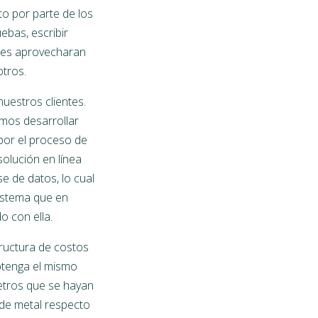
to por parte de los
bas, escribir
ntes aprovecharan
otros.
uestros clientes.
mos desarrollar
 por el proceso de
solución en línea
e de datos, lo cual
istema que en
o con ella.
tructura de costos
btenga el mismo
etros que se hayan
 de metal respecto