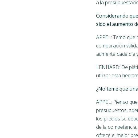
a la presupuestación
Considerando que 
sido el aumento d
APPEL: Temo que n
comparación válida
aumenta cada día y
LENHARD: De pláti
utilizar esta herra
¿No teme que una 
APPEL: Pienso que 
presupuestos, adem
los precios se deb
de la competencia.
ofrece el mejor pre