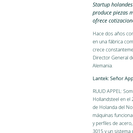
Startup holandes
produce piezas m
ofrece cotizacion
Hace dos años come
en una fábrica com
crece constantemen
Director General d
Alemania.
Lantek:
Señor App
RUUD APPEL: Somos
Hollandsteel en el
de Holanda del Nor
máquinas funcionan
y perfiles de acero
3015 y un sistema 