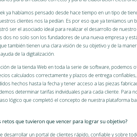
k ya habíamos pensado desde hace tiempo en un tipo de tiend
estros clientes nos la pedían. Es por eso que ya teníamos un
ró ser el asociado ideal para realizar el desarrollo de nuestro
os dos no solo son los fundadores de una nueva empresa y está
o que también tienen una clara visión de su objetivo y de la mane
ayuda de la digitalización.
ración de la tienda Web en toda la serie de software, podemos o
recios calculados correctamente y plazos de entrega confiables
idos hechos hasta la fecha y tener acceso a las piezas fabrica
mos determinar tarifas individuales para cada cliente. Para no
paso lógico que completó el concepto de nuestra plataforma ba
s retos que tuvieron que vencer para lograr su objetivo?
desarrollar un portal de clientes rápido, confiable y sobre todo 