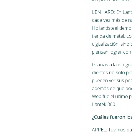
LENHARD: En Lante
cada vez más de nu
Hollandsteel demost
tienda de metal. L
digitalización, sin
piensan lograr con 
Gracias a la integ
clientes no solo p
pueden ver sus ped
además de que pode
Web fue el último 
Lantek 360.
¿Cuáles fueron lo
APPEL: Tuvimos que 