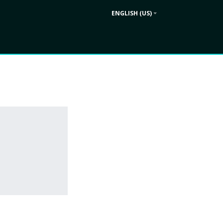
ENGLISH (US)
Contact us
ek
Company