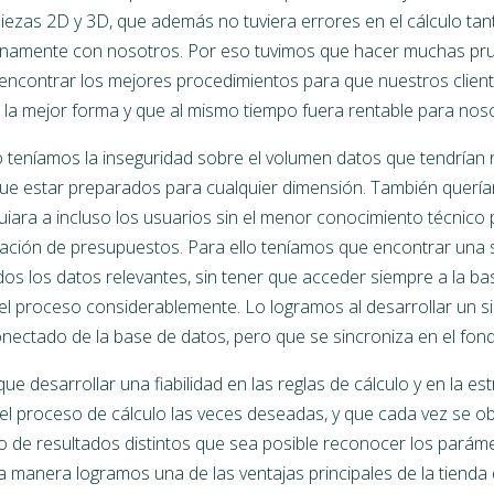
iezas 2D y 3D, que además no tuviera errores en el cálculo tan
rnamente con nosotros. Por eso tuvimos que hacer muchas prue
y encontrar los mejores procedimientos para que nuestros clie
e la mejor forma y que al mismo tiempo fuera rentable para nos
eníamos la inseguridad sobre el volumen datos que tendrían n
ue estar preparados para cualquier dimensión. También quería
uiara a incluso los usuarios sin el menor conocimiento técnico
oración de presupuestos. Para ello teníamos que encontrar una 
os los datos relevantes, sin tener que acceder siempre a la bas
el proceso considerablemente. Lo logramos al desarrollar un s
nectado de la base de datos, pero que se sincroniza en el fond
 desarrollar una fiabilidad en las reglas de cálculo y en la es
 el proceso de cálculo las veces deseadas, y que cada vez se o
o de resultados distintos que sea posible reconocer los parám
a manera logramos una de las ventajas principales de la tienda