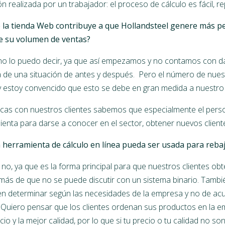
 realizada por un trabajador: el proceso de cálculo es fácil, repe
la tienda Web contribuye a que Hollandsteel genere más pe
e su volumen de ventas?
o lo puedo decir, ya que así empezamos y no contamos con d
 de una situación de antes y después. Pero el número de nuest
 estoy convencido que esto se debe en gran medida a nuestro
cas con nuestros clientes sabemos que especialmente el pers
mienta para darse a conocer en el sector, obtener nuevos cliente
herramienta de cálculo en línea pueda ser usada para rebaj
no, ya que es la forma principal para que nuestros clientes ob
ás de que no se puede discutir con un sistema binario. Tamb
en determinar según las necesidades de la empresa y no de acu
 Quiero pensar que los clientes ordenan sus productos en la e
cio y la mejor calidad, por lo que si tu precio o tu calidad no s