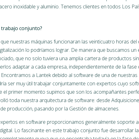
acero inoxidable y aluminio. Tenemos clientes en todos Los Paí
 trabajo conjunto?
ue nuestras máquinas funcionaran las veinticuatro horas del 
igitalización lo podríamos lograr. De manera que buscamos un e
iado, que no solo tuviera una amplia cartera de productos sin
erlos adaptar a cada empresa, independientemente de la fase d
 Encontramos a Lantek debido al software de una de nuestras
a ser muy útil trabajar conjuntamente con expertos cuyo sof
de el primer momento supimos que son los acompañantes perfe
rolló toda nuestra arquitectura de software: desde Adquisicione
ol de producción, pasando por la Gestión de almacenes.
ertos en software proporcionamos generalmente soporte a 
igital. Lo fascinante en este trabajo conjunto fue desarrollar la 
completamente nueva que se encontraba todavía en la fase de