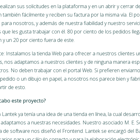
ealizan sus solicitudes en la plataforma y en un abrir y cerrar d
n también fácilmente y reciben su factura por la misma vía. El p
para nosotros, y además de nuestra fiabilidad y nuestro servici
s que les gusta trabajar con él. 80 por ciento de los pedidos lle
 y un 20 por ciento fuera de este.
e: Instalamos la tienda Web para ofrecer a nuestros clientes u
os, nos adaptamos a nuestros clientes y de ninguna manera es
ros. No deben trabajar con el portal Web. Si prefieren enviarn
 pedido o un dibujo en papel, a nosotros nos parece bien y fa
rtir de esto.
cabo este proyecto?
Lantek ya tenía una idea de una tienda en línea, la cual desarr
 adaptamos a nuestras necesidades. Nuestro asociado M. E. So
de software nos diseñó el Frontend. Lantek se encargó del B
rios para un cálculo correcto y para la elaboración electrónic