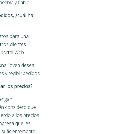
tible y fiable.
didos, ¿cuál ha
atos para una
ros clientes
 portal Web.
onal joven desea
s y recibir pedidos.
ar los precios?
tengan
ién considero que
erdo a los precios
mpresa que les
on suficientemente