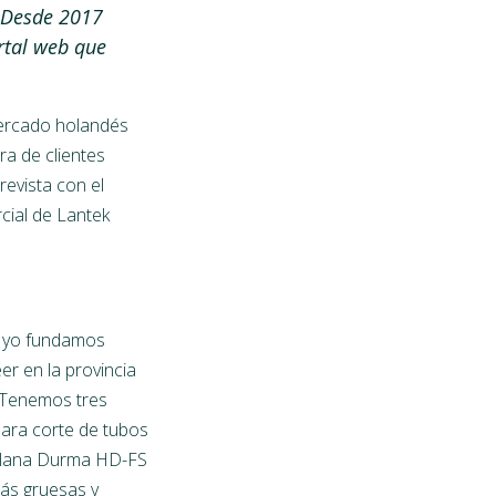
 Desde 2017
rtal web que
mercado holandés
ra de clientes
revista con el
cial de Lantek
y yo fundamos
r en la provincia
 Tenemos tres
ara corte de tubos
e plana Durma HD-FS
ás gruesas y