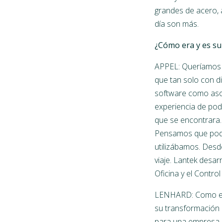
grandes de acero, 
día son más.
¿Cómo era y es su
APPEL: Queríamos q
que tan solo con d
software como asoc
experiencia de pod
que se encontrara.
Pensamos que podrí
utilizábamos. Des
viaje. Lantek desar
Oficina y el Contr
LENHARD: Como exp
su transformación d
para una empresa 