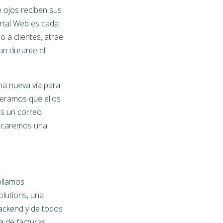
e ojos reciben sus
ortal Web es cada
o a clientes, atrae
gan durante el
na nueva vía para
peramos que ellos
os un correo
bricaremos una
ollamos
lutions, una
ackend y de todos
a de facturas.